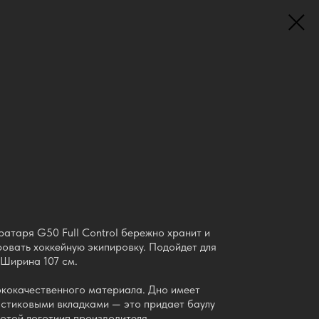
ратаря G50 Full Control бережно хранит и
ровать хоккейную экипировку. Подойдет для
 Ширина 107 см.
ококачественного материала. Дно имеет
астиковыми вкладками — это придает баулу
отой логотиип производителя.